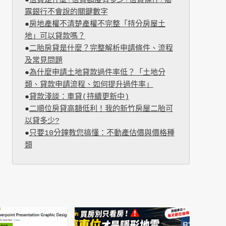
●
信貸是什麼?信貸額度有多少?信貸條件?揭
露銀行不會說的關鍵數字
●
房地產權不清楚產權不完整「持分房屋土
地」可以貸款嗎？
●
二胎房貸是什麼？完整解析申請條件、流程
及常見問題
●
為什麼申請土地貸款過件率低？「土地分
類、貸款申請流程、如何提升過件率」
●
貸款淺談：車貸(持續更新中)
●
二順位房貸高額低利！我的新竹房屋二胎可
以貸多少?
●
只要10分鐘教您搞懂：不動產估價與價格種
類