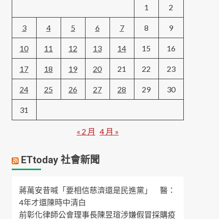
1
2
3
4
5
6
7
8
9
10
11
12
13
14
15
16
17
18
19
20
21
22
23
24
25
26
27
28
29
30
31
« 2 月
4 月 »
ETtoday 社會新聞
蔣萬安昔喊「要相信慈濟還是民進黨」 醫：
4年才還陳時中清白
前彰化律師公會理事長陳昱瑄涉嫌假冒採購疫