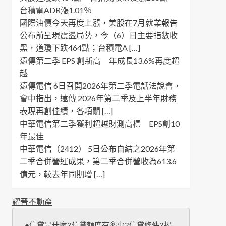
台積電ADR漲1.01％
國際油價今天再度上漲，美股在7月就業報告
公布前呈現震盪局勢，今（6）日主要指數收
黑，道瓊下跌464點；台積電A […]
遠傳第二季 EPS 創新高 年成長13.6%再度超
越
遠傳電信 6日召開2026年第二季電話法說會，
會中指出，遠傳 2026年第二季及上半年財務
表現再創佳績，各項關 […]
中華電信第二季獲利超越財測高標 EPS創10
年最佳
中華電信（2412） 5日公布自結之2026年第
二季合併營運成果，第二季合併營收為613.6
億元，較去年同期增 […]
耀晉不動產