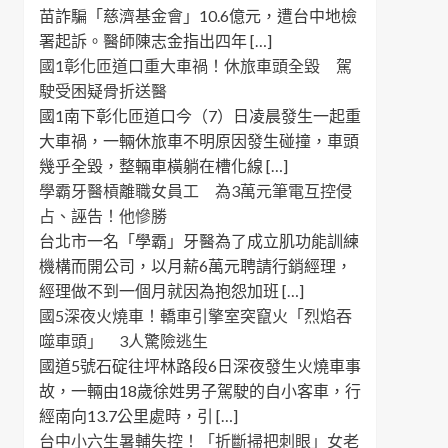
苗詐騙「慈濟基金會」10.6億元，遭台中地檢
署起訴。醫師陳志金指出四年 […]
國1彰化匝道口重大車禍！休旅車頭全毀 駕
駛受困疑骨折送醫
國1南下彰化匝道口今（7）日凌晨發生一起重
大車禍，一輛休旅車不明原因發生碰撞，車頭
幾乎全毀，整輛車橫躺在槽化線 […]
學霸牙醫槓離職女員工 為3萬元筆電互控侵
占、誣告！他慘勝
台北市一名「學霸」牙醫為了成立肌功能訓練
機構而開公司，以月薪6萬元聘請行銷經理，
經理做不到一個月就因為抱怨加班 […]
國5深夜火燒車！轎車引擎室突竄火「烈焰吞
噬車頭」 3人驚險逃生
國道5號石碇往坪林路段6日深夜發生火燒車事
故，一輛由18歲徐姓男子駕駛的自小客車，行
經南向13.7公里處時，引 […]
台中小六生暑輔失控！「折斷掃把刺眼」女老