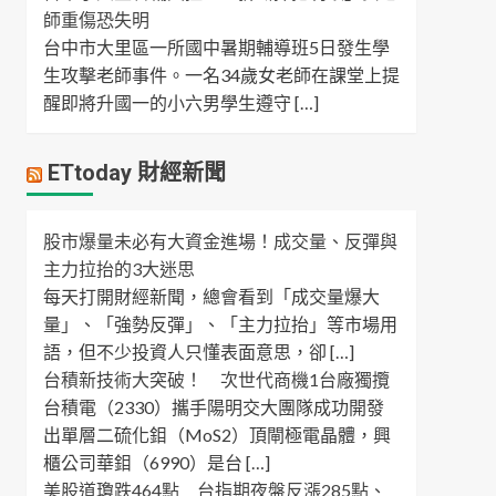
師重傷恐失明
台中市大里區一所國中暑期輔導班5日發生學
生攻擊老師事件。一名34歲女老師在課堂上提
醒即將升國一的小六男學生遵守 […]
ETtoday 財經新聞
股市爆量未必有大資金進場！成交量、反彈與
主力拉抬的3大迷思
每天打開財經新聞，總會看到「成交量爆大
量」、「強勢反彈」、「主力拉抬」等市場用
語，但不少投資人只懂表面意思，卻 […]
台積新技術大突破！ 次世代商機1台廠獨攬
台積電（2330）攜手陽明交大團隊成功開發
出單層二硫化鉬（MoS2）頂閘極電晶體，興
櫃公司華鉬（6990）是台 […]
美股道瓊跌464點 台指期夜盤反漲285點、