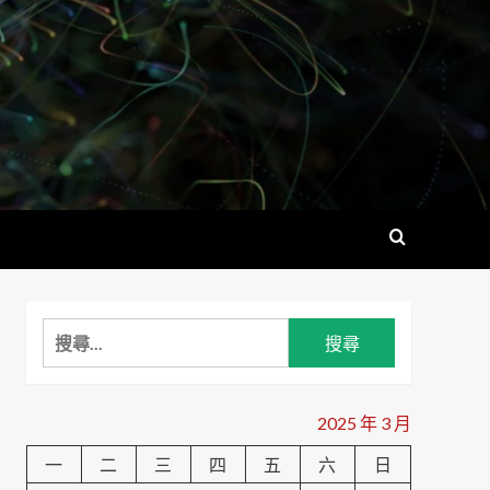
搜
尋
關
鍵
2025 年 3 月
字:
一
二
三
四
五
六
日